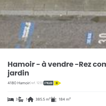
Hamoir - à vendre -Rez co
jardin
4180 Hamoir
(ref.
123
)
3
1
385.5
m²
184
m²