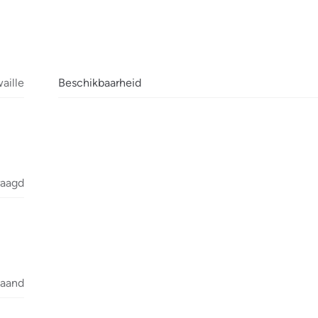
aille
Beschikbaarheid
raagd
maand