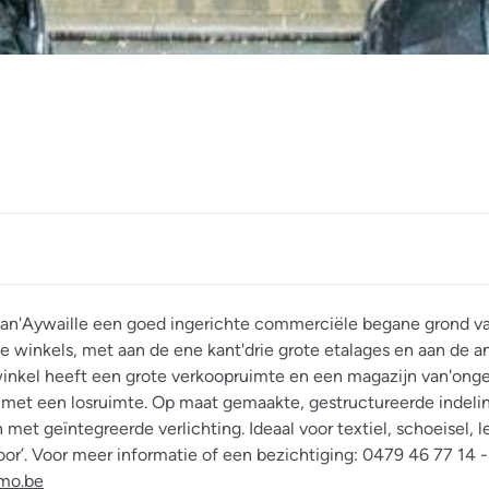
 van'Aywaille een goed ingerichte commerciële begane grond v
winkels, met aan de ene kant'drie grote etalages en aan de a
winkel heeft een grote verkoopruimte en een magazijn van'ong
e met een losruimte. Op maat gemaakte, gestructureerde indel
et geïntegreerde verlichting. Ideaal voor textiel, schoeisel, 
r’. Voor meer informatie of een bezichtiging: 0479 46 77 14 -
mo.be