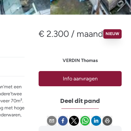
€ 2.300 / maand
NIEUW
VERDIN Thomas
Info aanvragen
an'met een
ndere'twee
Deel dit pand
eveer 70m².
ing met hoge
lederwaren,