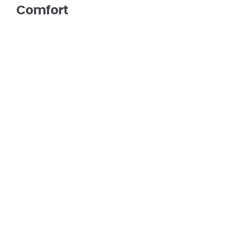
Comfort
Verwarming
Heteluchtblazers (stook
Bebouwing
Bebouwing
Ges
Indeling
Keuken