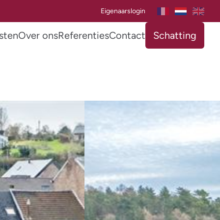
Eigenaarslogin
sten
Over ons
Referenties
Contact
Schatting