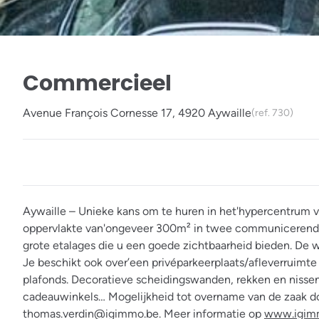
Commercieel
Avenue François Cornesse 17, 4920 Aywaille
(ref.
730
)
Aywaille – Unieke kans om te huren in het'hypercentrum
oppervlakte van'ongeveer 300m² in twee communicerende 
grote etalages die u een goede zichtbaarheid bieden. De 
Je beschikt ook over’een privéparkeerplaats/afleverruimt
plafonds. Decoratieve scheidingswanden, rekken en nissen m
cadeauwinkels… Mogelijkheid tot overname van de zaak doo
thomas.verdin@igimmo.be. Meer informatie op
www.igim