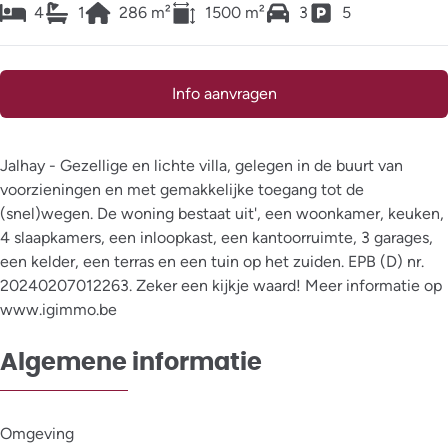
4
1
286
m²
1500
m²
3
5
Info aanvragen
Jalhay - Gezellige en lichte villa, gelegen in de buurt van
voorzieningen en met gemakkelijke toegang tot de
(snel)wegen. De woning bestaat uit', een woonkamer, keuken,
4 slaapkamers, een inloopkast, een kantoorruimte, 3 garages,
een kelder, een terras en een tuin op het zuiden. EPB (D) nr.
20240207012263. Zeker een kijkje waard! Meer informatie op
www.igimmo.be
Algemene informatie
Omgeving