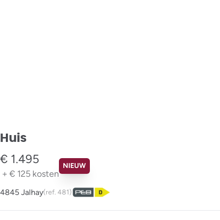
Huis
€ 1.495
NIEUW
+
€ 125
kosten
4845 Jalhay
(ref.
481
)