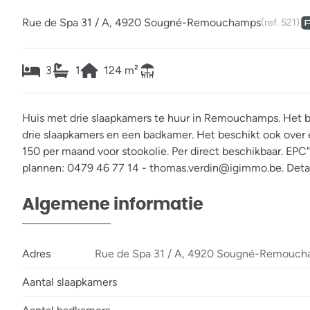
Rue de Spa 31 / A, 4920 Sougné-Remouchamps
(ref.
521
)
3
1
124
m²
Huis met drie slaapkamers te huur in Remouchamps. Het be
drie slaapkamers en een badkamer. Het beschikt ook over e
150 per maand voor stookolie. Per direct beschikbaar. EP
plannen: 0479 46 77 14 - thomas.verdin@igimmo.be. Det
Algemene informatie
Adres
Rue de Spa 31 / A, 4920 Sougné-Remouc
Aantal slaapkamers