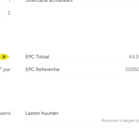
1
Orientatie achterkant
2
EPC Totaal
43.2
 jaar
EPC Referentie
2026
maand
Lasten huurder
Provision charges p