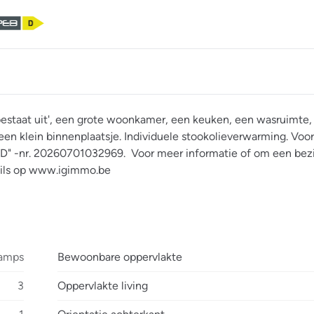
staat uit', een grote woonkamer, een keuken, een wasruimte, 
en klein binnenplaatsje. Individuele stookolieverwarming. Voo
C"D" -nr. 20260701032969. Voor meer informatie of om een bezi
ails op www.igimmo.be
hamps
Bewoonbare oppervlakte
3
Oppervlakte living