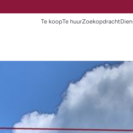
Te koop
Te huur
Zoekopdracht
Dien