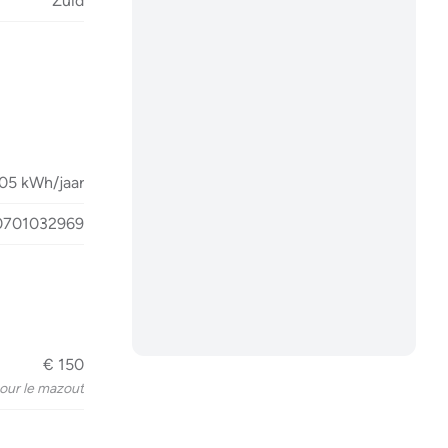
Zuid
05 kWh/jaar
0701032969
€ 150
our le mazout