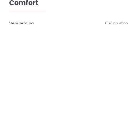
Comfort
Verwarming
CV op stoo
Keuken
Ingericht en ges
Bebouwing
Bebouwing
Ges
Indeling
Aménagements extérieurs