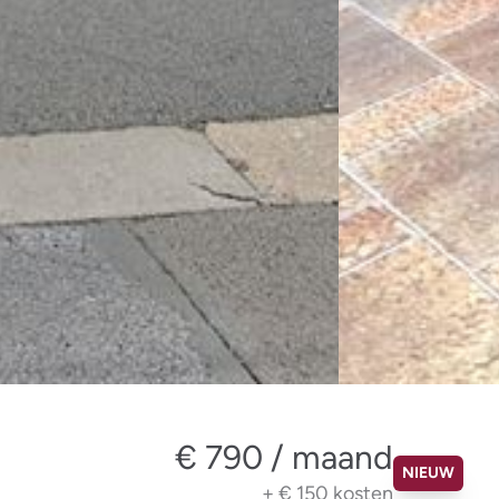
€ 790 / maand
NIEUW
+
€ 150
kosten