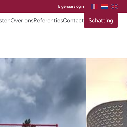
Eigenaarslogin
sten
Over ons
Referenties
Contact
Schatting