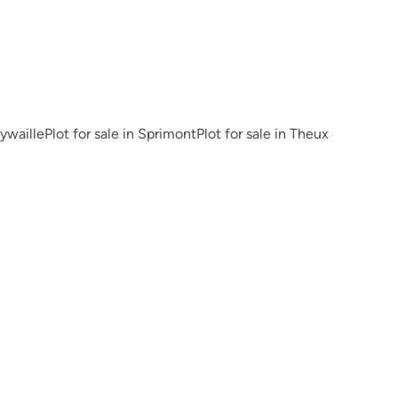
Aywaille
Plot for sale in Sprimont
Plot for sale in Theux