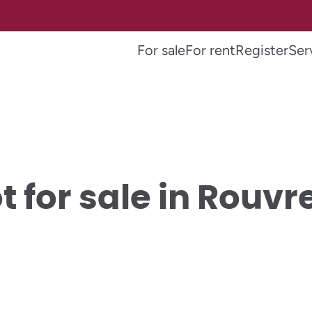
For sale
For rent
Register
Ser
ot for sale in Rouvr