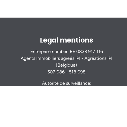
Legal mentions
Enterprise number: BE 0833 917 116
Agents Immobiliers agréés IPI - Agréations IPI
(Belgique)
507 086 - 518 098
Autorité de surveillance:
Institut Professionnel des Agents Immobiliers
Rue du Luxembourg 16b - 1000 Bruxelles -
www.ipi.be
Code déontologie
- RC professionnelle et
cautionnement via AXA Belgium S.A. : n° police
730.390.160