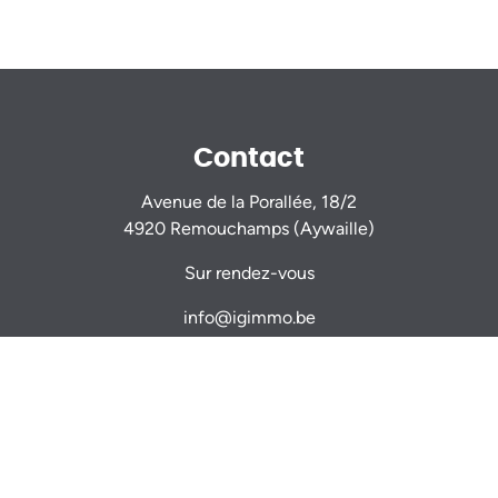
Contact
Avenue de la Porallée, 18/2
4920 Remouchamps (Aywaille)
Sur rendez-vous
info@igimmo.be
Nicolas GILLARD -
0470 944 944
Thomas VERDIN -
0479 467 714