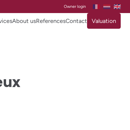
Owner login
vices
About us
References
Contact
Valuation
eux