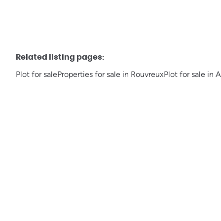
Related listing pages
:
Plot for sale
Properties for sale in Rouvreux
Plot for sale in 