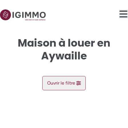
Aller au contenu principal
Maison à louer en
Aywaille
Ouvrir le filtre
Commune
NOUVEAU
Aywaille (4920)
Remove
Vue de la carte