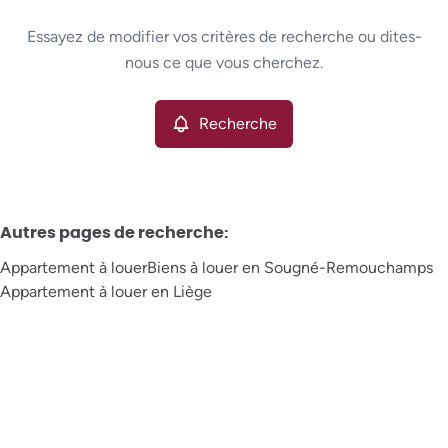
Type
Essayez de modifier vos critères de recherche ou dites-
Appartement
Recherche
Trier par
Remove
nous ce que vous cherchez.
Recherche
Critères plus
Min. budget
Autres pages de recherche
:
Appartement à louer
Biens à louer en Sougné-Remouchamps
Max. budget
Appartement à louer en Liège
Chercher