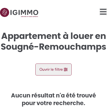
Aller au contenu principal
Appartement à louer en
Sougné-Remouchamps
Ouvrir le filtre
Commune
Aywaille (4920)
Aucun résultat n'a été trouvé
Remove
Vue de la carte
pour votre recherche.