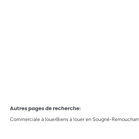
Avenue François Cornesse 17, 4920 Aywaille
€ 2.300 / mois
Autres pages de recherche
:
Commerciale à louer
Biens à louer en Sougné-Remoucha