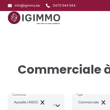
Aller au contenu principal
info@igimmo.be
0470 944 944
Commerciale 
Commune
Type
Aywaille (4920)
Commerciale
Remove
Remo