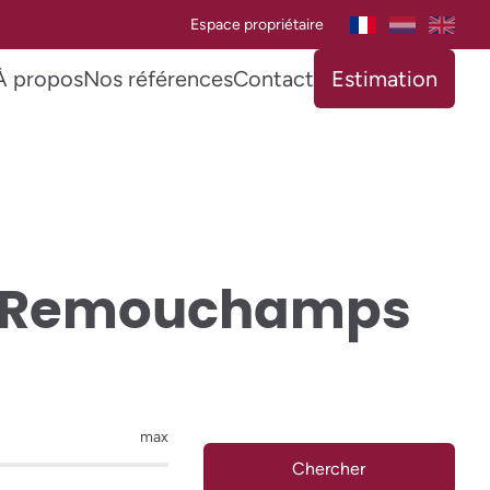
Espace propriétaire
À propos
Nos références
Contact
Estimation
é-Remouchamps
max
Chercher