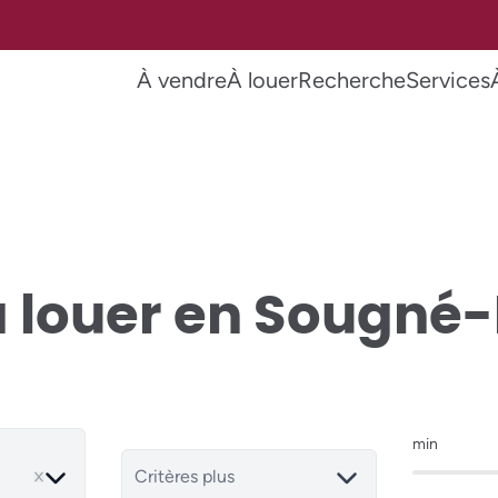
À vendre
À louer
Recherche
Services
à louer en Sougn
min
ve
Critères plus