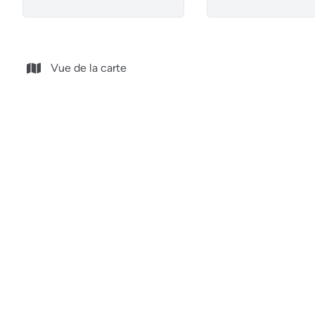
Vue de la carte
NOUVEAU
Aywaille-centre - à louer - Commerce