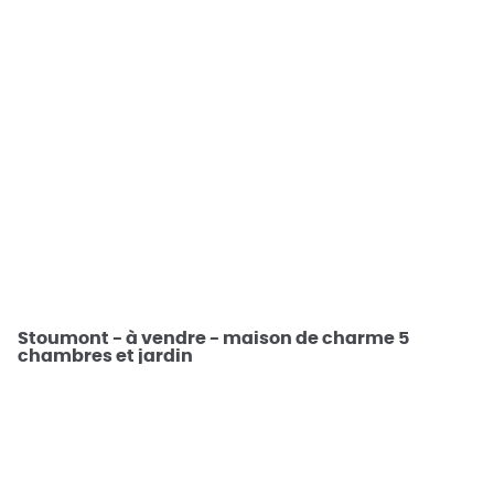
OPTION
Stoumont - à vendre - maison de charme 5
chambres et jardin
4987 Stoumont
€ 395.000