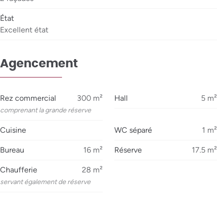
État
Excellent état
Agencement
Rez commercial
300
m²
Hall
5
m²
comprenant la grande réserve
Cuisine
WC séparé
1
m²
Bureau
16
m²
Réserve
17.5
m²
Chaufferie
28
m²
servant également de réserve