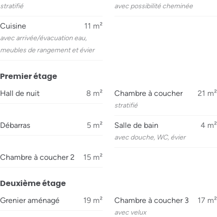
stratifié
avec possibilité cheminée
Cuisine
11
m²
avec arrivée/évacuation eau,
meubles de rangement et évier
Premier étage
Hall de nuit
8
m²
Chambre à coucher
21
m²
stratifié
Débarras
5
m²
Salle de bain
4
m²
avec douche, WC, évier
Chambre à coucher 2
15
m²
Deuxième étage
Grenier aménagé
19
m²
Chambre à coucher 3
17
m²
avec velux