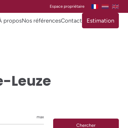
Espace propriétaire
À propos
Nos références
Contact
Estimation
e-Leuze
max
Chercher