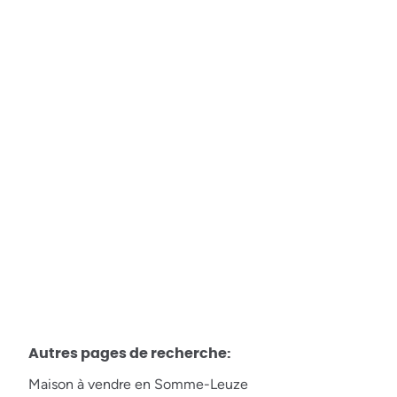
Somme-Leuze - à vendre - Châlet 3
chambres
5377 Somme-Leuze
€ 165.000
3
2
92.5
m²
5017
m²
Autres pages de recherche
:
Maison à vendre en Somme-Leuze