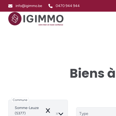
Aller au contenu principal
info@igimmo.be
0470 944 944
Biens 
Commune
Somme-Leuze
Remove
(5377)
Type