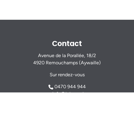
Contact
Avenue de la Porallée, 18/2
4920 Remouchamps (Aywaille)
Sur rendez-vous
0470 944 944
info@igimmo.be
Nicolas GILLARD -
0494 37 47 15
Thomas VERDIN -
0479 46 77 14