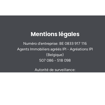
Mentions légales
Numéro d’entreprise: BE 0833 917 116
Agents Immobiliers agréés IPI - Agréations IPI
(Belgique)
507 086 - 518 098
Autorité de surveillance:
Institut Professionnel des Agents Immobiliers
Rue du Luxembourg 16b - 1000 Bruxelles -
www.ipi.be
Code déontologie
- RC professionnelle et
cautionnement via AXA Belgium S.A. : n° police
730.390.160