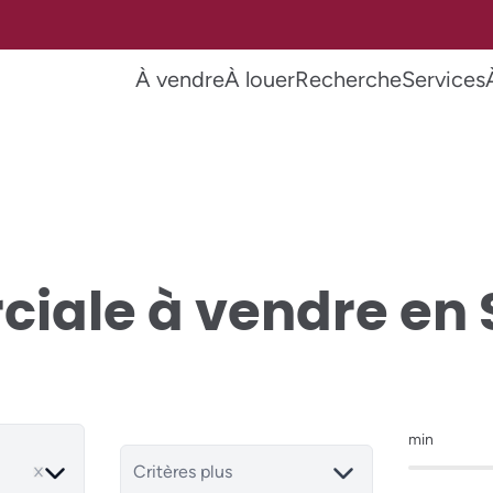
À vendre
À louer
Recherche
Services
iale à vendre en 
min
ve
Critères plus