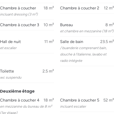
Chambre à coucher
18
m²
Chambre à coucher 2
12
m²
incluant dressing (3 m²)
Chambre à coucher 3
10
m²
Bureau
8
m²
et chambre en mezzanine (18 m²)
Hall de nuit
11
m²
Salle de bain
23.5
m²
et escalier
/ buanderie comprenant bain,
douche à l'italienne, lavabo et
radio intégrée
Toilette
2.5
m²
wc suspendu
Deuxième étage
Chambre à coucher 4
18
m²
Chambre à coucher 5
52
m²
en mezzanine du bureau de 8 m²
incluant escalier
(1er étage)