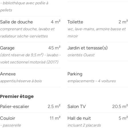
- bibliothèque avec poêle à
pellets
Salle de douche
4
m²
Toilette
2
m²
comprenant douche, lavabo et
wc, lave-mains, armoire basse et
radiateur sèche-serviettes
miroir
Garage
45
m²
Jardin et terrasse(s)
(dont réserve de 9,5 m²) - lavabo -
orientés Ouest
volet sectionnel motorisé (2017)
Annexe
Parking
appentis/réserve à bois
emplacements - 4 voitures
Premier étage
Palier-escalier
2.5
m²
Salon TV
20.5
m²
Couloir
11
m²
Hall de nuit
5
m²
- passerelle
incluant 2 placards