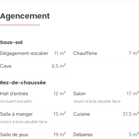
Agencement
Sous-sol
Dégagement-escalier
11
m²
Chaufferie
7
m²
Cave
6.5
m²
Rez-de-chaussée
Hall d'entrée
12
m²
Salon
17
m²
incluant escalier
insert à bois double face
Salle à manger
15
m²
Cuisine
21.5
m²
insert à bois double face
Salle de jeux
19
m²
Débarras
5
m²