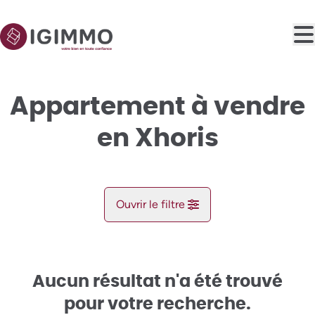
Aller au contenu principal
Appartement à vendre
en Xhoris
Ouvrir le filtre
Commune
Xhoris (4190)
Aucun résultat n'a été trouvé
Remove
Vue de la carte
pour votre recherche.