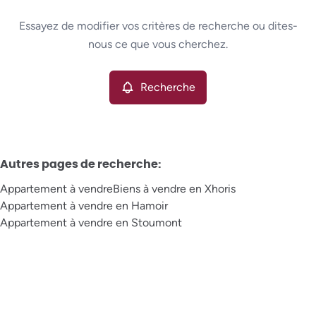
Type
Essayez de modifier vos critères de recherche ou dites-
Appartement
Recherche
Trier par
Remove
nous ce que vous cherchez.
Recherche
Critères plus
Min. budget
Autres pages de recherche
:
Appartement à vendre
Biens à vendre en Xhoris
Max. budget
Appartement à vendre en Hamoir
Appartement à vendre en Stoumont
Chercher