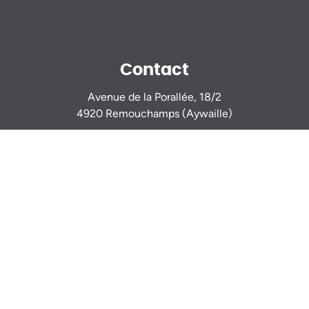
Contact
Avenue de la Porallée, 18/2
4920 Remouchamps (Aywaille)
Sur rendez-vous
0470 944 944
info@igimmo.be
Nicolas GILLARD -
0494 37 47 15
Thomas VERDIN -
0479 46 77 14
Mentions légales
Numéro d’entreprise: BE 0833 917 116
Agents Immobiliers agréés IPI - Agréations IPI (Belgique)