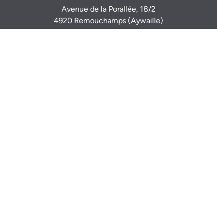
Avenue de la Porallée, 18/2
4920 Remouchamps (Aywaille)
Sur rendez-vous
0470 944 944
info@igimmo.be
Nicolas GILLARD -
0494 37 47 15
Thomas VERDIN -
0479 46 77 14
Mentions légales
Numéro d’entreprise: BE 0833 917 116
Agents Immobiliers agréés IPI - Agréations IPI (Belgique)
507 086 - 518 098
Autorité de surveillance:
Institut Professionnel des Agents Immobiliers
Rue du Luxembourg 16b - 1000 Bruxelles - www.ipi.be
Code déontologie
- RC professionnelle et cautionnement via