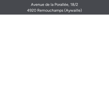
Avenue de la Porallée, 18/2
4920 Remouchamps (Aywaille)
Sur rendez-vous
0470 944 944
info@igimmo.be
Nicolas GILLARD -
0494 37 47 15
Thomas VERDIN -
0479 46 77 14
Mentions légales
Numéro d’entreprise: BE 0833 917 116
Agents Immobiliers agréés IPI - Agréations IPI (Belgique)
507 086 - 518 098
Autorité de surveillance:
Institut Professionnel des Agents Immobiliers
Rue du Luxembourg 16b - 1000 Bruxelles - www.ipi.be
Code déontologie
- RC professionnelle et cautionnement via