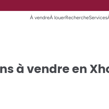
À vendre
À louer
Recherche
Services
ns à vendre en Xh
VENDU