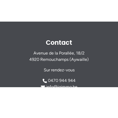
Contact
Avenue de la Porallée, 18/2
4920 Remouchamps (Aywaille)
Sur rendez-vous
0470 944 944
info@igimmo.be
Nicolas GILLARD -
0494 37 47 15
Thomas VERDIN -
0479 46 77 14