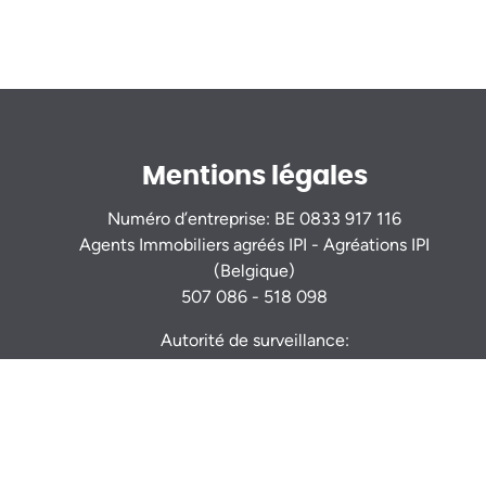
Mentions légales
Numéro d’entreprise: BE 0833 917 116
Agents Immobiliers agréés IPI - Agréations IPI
(Belgique)
507 086 - 518 098
Autorité de surveillance:
Institut Professionnel des Agents Immobiliers
Rue du Luxembourg 16b - 1000 Bruxelles -
www.ipi.be
Code déontologie
- RC professionnelle et
cautionnement via AXA Belgium S.A. : n° police