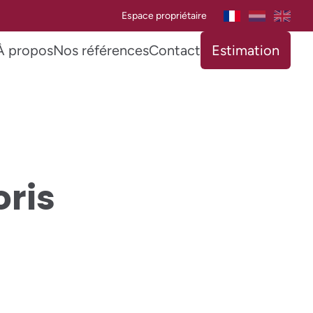
Espace propriétaire
À propos
Nos références
Contact
Estimation
oris
VENDU