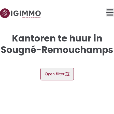
Ga naar hoofdinhoud
Kantoren te huur in
Sougné-Remouchamps
Open filter
Gemeente
Aywaille (4920)
Remove
Kaartweergave