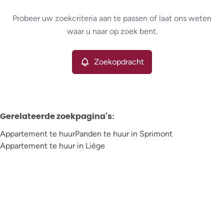
Type
Probeer uw zoekcriteria aan te passen of laat ons weten
Appartement
Zoekopdracht
Sorteer op
Remove
waar u naar op zoek bent.
Zoekopdracht
Meer criteria
Min. budget
Gerelateerde zoekpagina's
:
Appartement te huur
Panden te huur in Sprimont
Max. budget
Appartement te huur in Liège
Zoeken