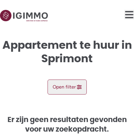
Ga naar hoofdinhoud
Appartement te huur in
Sprimont
Open filter
Gemeente
Sprimont (4140)
Er zijn geen resultaten gevonden
Remove
Kaartweergave
voor uw zoekopdracht.