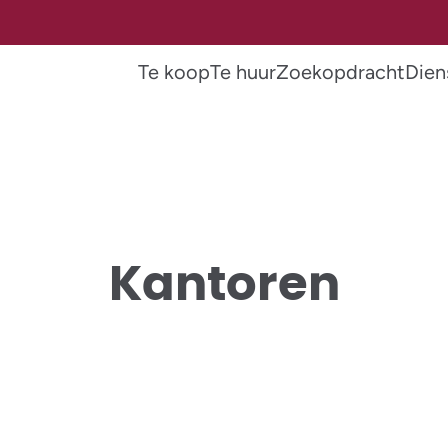
Te koop
Te huur
Zoekopdracht
Dien
Kantoren
VERKOCHT