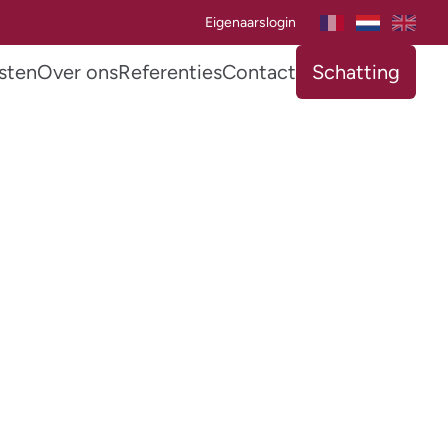
Eigenaarslogin
sten
Over ons
Referenties
Contact
Schatting
VERKOCHT