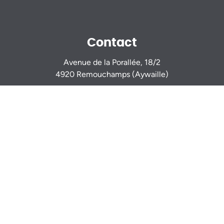
Contact
Avenue de la Porallée, 18/2
4920 Remouchamps (Aywaille)
Sur rendez-vous
0470 944 944
info@igimmo.be
Nicolas GILLARD -
0494 37 47 15
Thomas VERDIN -
0479 46 77 14
Mentions légales
Numéro d’entreprise: BE 0833 917 116
Agents Immobiliers agréés IPI - Agréations IPI (Belgique)
507 086 - 518 098