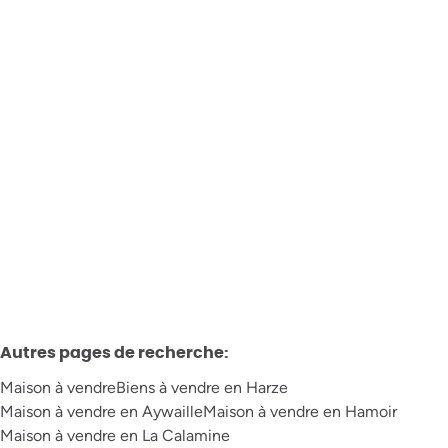
Remouchamps - à vendre - Maison 3 chambres
Avenue Marcellin La Garde 31, 4920 Aywaille
€ 130.000
3
1
177
m²
399
m²
Autres pages de recherche
:
Maison à vendre
Biens à vendre en Harze
Maison à vendre en Aywaille
Maison à vendre en Hamoir
Maison à vendre en La Calamine