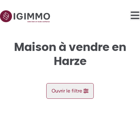
Aller au contenu principal
Maison à vendre en
Harze
Ouvrir le filtre
Commune
NOUVEAU
Aywaille (4920)
Remove
Vue de la carte