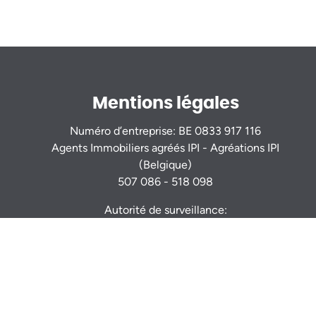
Mentions légales
Numéro d’entreprise: BE 0833 917 116
Agents Immobiliers agréés IPI - Agréations IPI
(Belgique)
507 086 - 518 098
Autorité de surveillance:
Institut Professionnel des Agents Immobiliers
Rue du Luxembourg 16b - 1000 Bruxelles -
www.ipi.be
Code déontologie
- RC professionnelle et
cautionnement via AXA Belgium S.A. : n° police
730.390.160