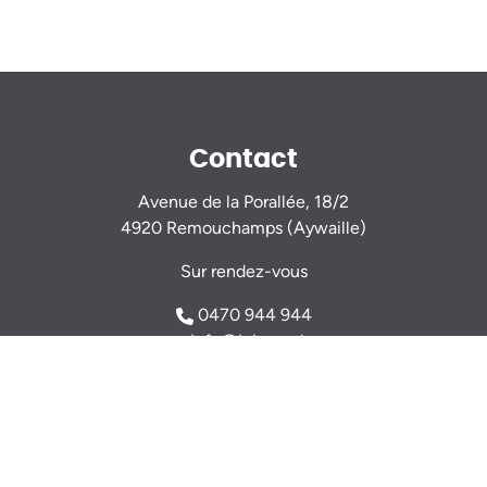
Contact
Avenue de la Porallée, 18/2
4920 Remouchamps (Aywaille)
Sur rendez-vous
0470 944 944
info@igimmo.be
Nicolas GILLARD -
0494 37 47 15
Thomas VERDIN -
0479 46 77 14