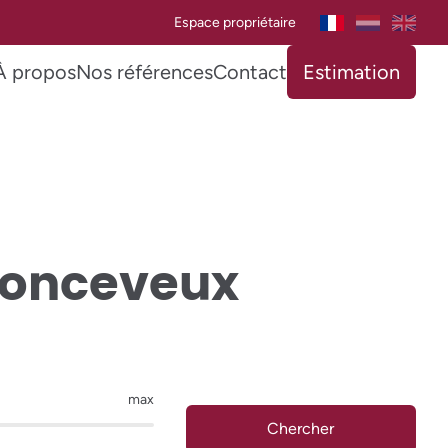
Espace propriétaire
À propos
Nos références
Contact
Estimation
Nonceveux
max
Chercher