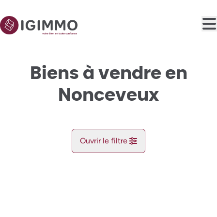
Aller au contenu principal
Biens à vendre en
Nonceveux
Ouvrir le filtre
Commune
NOUVEAU
Aywaille (4920)
Remove
Vue de la carte