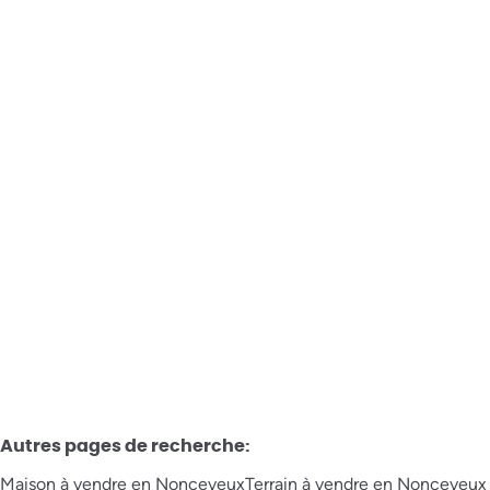
Remouchamps - à vendre - Maison 3 chambres
Avenue Marcellin La Garde 31, 4920 Aywaille
€ 130.000
3
1
177
m²
399
m²
Autres pages de recherche
:
Maison à vendre en Nonceveux
Terrain à vendre en Nonceveux