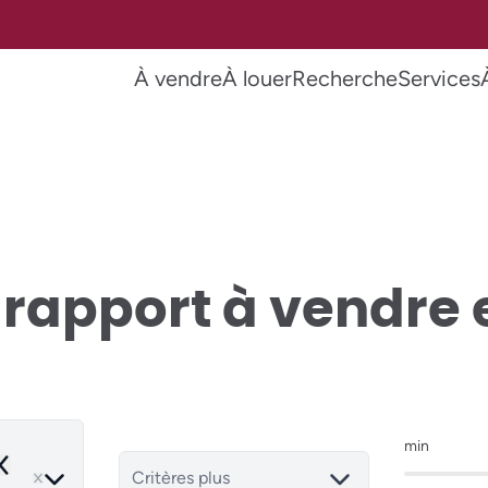
À vendre
À louer
Recherche
Services
rapport à vendre
min
emove
Critères plus