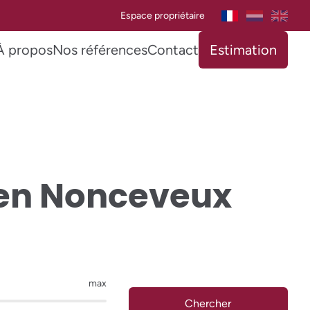
Espace propriétaire
À propos
Nos références
Contact
Estimation
 en Nonceveux
max
Chercher