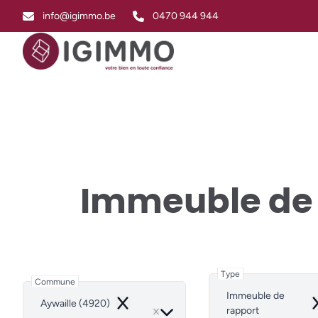
Aller au contenu principal
info@igimmo.be
0470 944 944
Immeuble de 
Type
Commune
Immeuble de
Aywaille (4920)
Remove
R
rapport