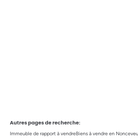
Immeuble de rapport - 2
Appartements-1 garage - Aywaille
4920 Aywaille
€ 240.000
3
2
230
m²
710
m²
1
1
Autres pages de recherche
:
Immeuble de rapport à vendre
Biens à vendre en Nonceve