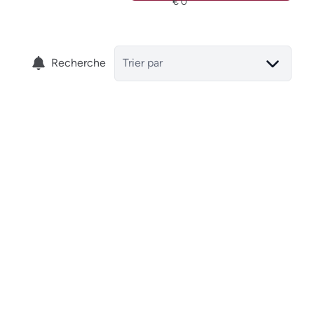
Recherche
Trier par
OPTION
Hamoir - appartement (Rdc) 1