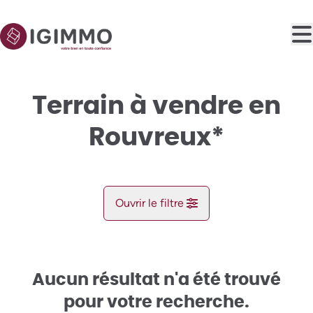
Aller au contenu principal
Terrain à vendre en
Rouvreux*
Ouvrir le filtre
Commune
Rouvreux* (4140)
Aucun résultat n'a été trouvé
Remove
Vue de la carte
pour votre recherche.