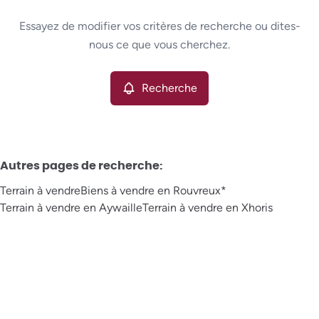
Type
Essayez de modifier vos critères de recherche ou dites-
Terrain
Recherche
Trier par
Remove
nous ce que vous cherchez.
Recherche
Critères plus
Min. budget
Autres pages de recherche
:
Terrain à vendre
Biens à vendre en Rouvreux*
Max. budget
Terrain à vendre en Aywaille
Terrain à vendre en Xhoris
Chercher