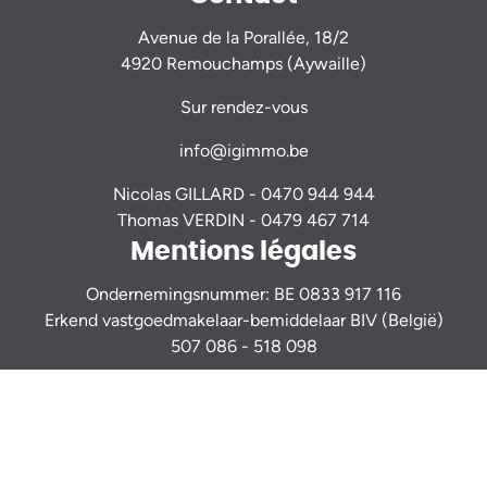
Avenue de la Porallée, 18/2
4920 Remouchamps (Aywaille)
Sur rendez-vous
info@igimmo.be
Nicolas GILLARD -
0470 944 944
Thomas VERDIN -
0479 467 714
Mentions légales
Ondernemingsnummer: BE 0833 917 116
Erkend vastgoedmakelaar-bemiddelaar BIV (België)
507 086 - 518 098
Toezichthoudende autoriteit:
Beroepsinstituut van Vastgoedmakelaars
Luxemburgstraat 16B - 1000 Brussel - www.biv.be
Onderhevig aan
de plichtenleer van de vastgoedmakelaar