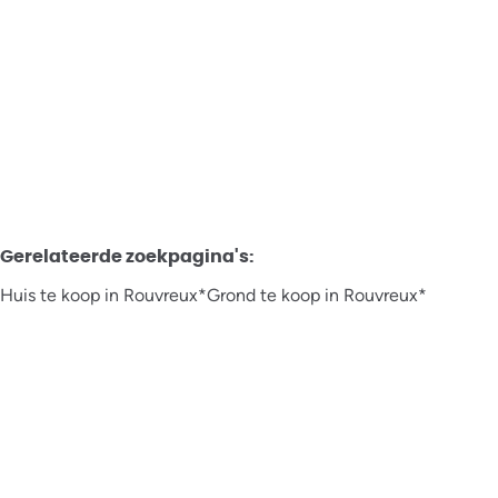
Verkocht
3
2
1357
m²
2
4
Gerelateerde zoekpagina's
:
Huis te koop in Rouvreux*
Grond te koop in Rouvreux*