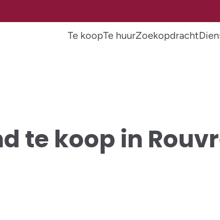
Te koop
Te huur
Zoekopdracht
Dien
d te koop in Rouv