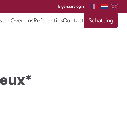
Eigenaarslogin
sten
Over ons
Referenties
Contact
Schatting
reux*