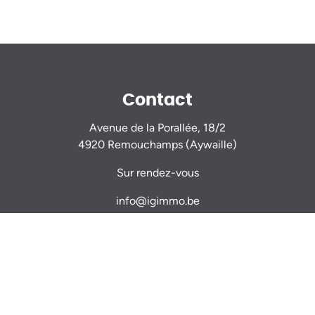
Contact
Avenue de la Porallée, 18/2
4920 Remouchamps (Aywaille)
Sur rendez-vous
info@igimmo.be
Nicolas GILLARD -
0470 944 944
Thomas VERDIN -
0479 467 714