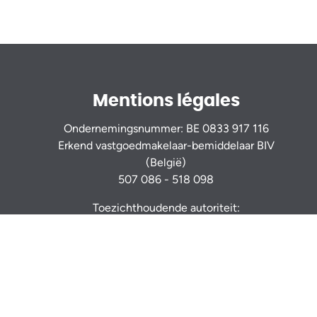
Mentions légales
Ondernemingsnummer: BE 0833 917 116
Erkend vastgoedmakelaar-bemiddelaar BIV
(België)
507 086 - 518 098
Toezichthoudende autoriteit:
Beroepsinstituut van Vastgoedmakelaars
Luxemburgstraat 16B - 1000 Brussel - www.biv.be
Onderhevig aan
de plichtenleer van de
vastgoedmakelaar
RC professionnelle et cautionnement via AXA
Belgium S.A. : n° police 730.390.160