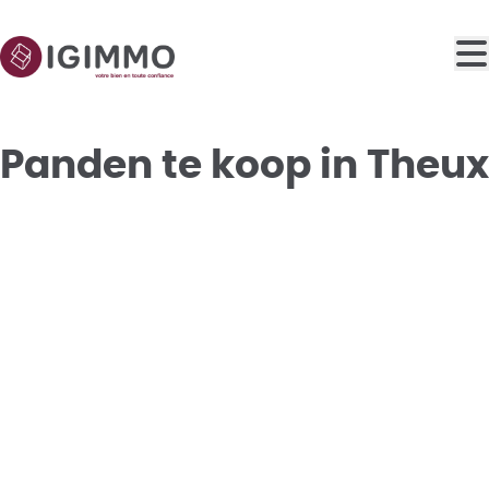
Ga naar hoofdinhoud
Panden te koop in Theux
VERKOCHT