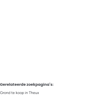
Projectgrond
4910 Theux
Verkocht
2098
m²
Gerelateerde zoekpagina's
:
Grond te koop in Theux