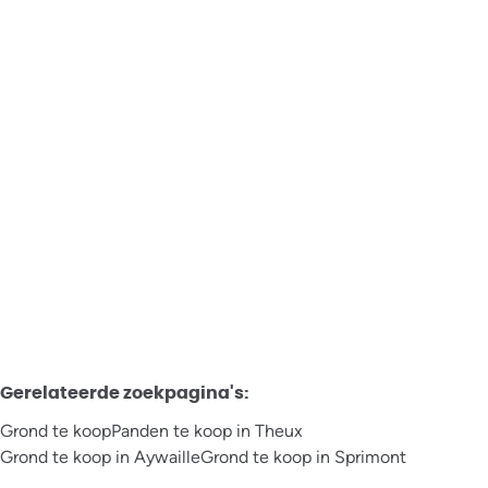
Projectgrond
4910 Theux
Verkocht
2098
m²
Gerelateerde zoekpagina's
:
Grond te koop
Panden te koop in Theux
Grond te koop in Aywaille
Grond te koop in Sprimont