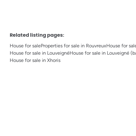
Related listing pages
:
House for sale
Properties for sale in Rouvreux
House for sale
House for sale in Louveigné
House for sale in Louveigné (
House for sale in Xhoris