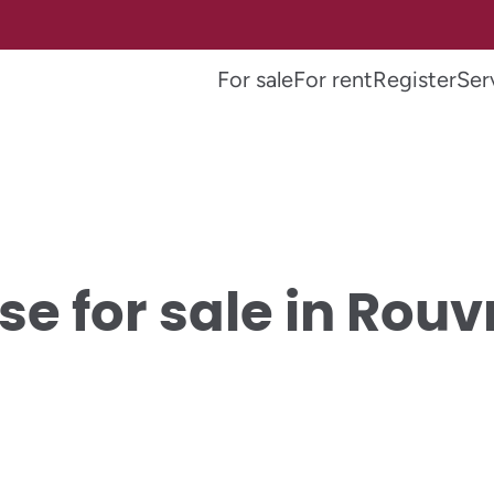
For sale
For rent
Register
Ser
e for sale in Rou
SOLD