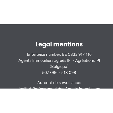
Legal mentions
Enterprise number: BE 0833 917 116
Agents Immobiliers agréés IPI - Agréations IPI
(Belgique)
507 086 - 518 098
Autorité de surveillance:
Institut Professionnel des Agents Immobiliers
Rue du Luxembourg 16b - 1000 Bruxelles -
www.ipi.be
Code déontologie
- RC professionnelle et
cautionnement via AXA Belgium S.A. : n° police