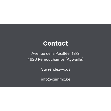
Contact
Avenue de la Porallée, 18/2
4920 Remouchamps (Aywaille)
Sur rendez-vous
info@igimmo.be
Nicolas GILLARD -
0470 944 944
Thomas VERDIN -
0479 467 714