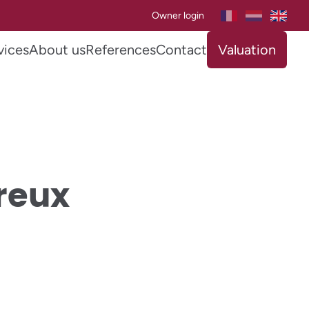
Owner login
vices
About us
References
Contact
Valuation
vreux
SOLD