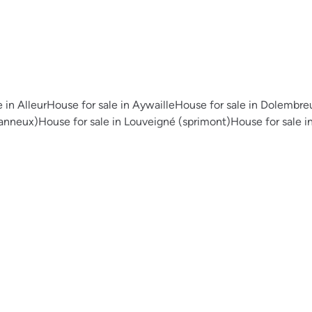
 in Alleur
House for sale in Aywaille
House for sale in Dolembre
banneux)
House for sale in Louveigné (sprimont)
House for sale i