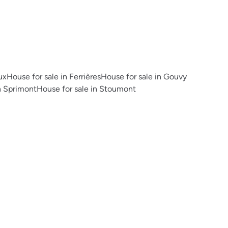
ux
House for sale in Ferrières
House for sale in Gouvy
n Sprimont
House for sale in Stoumont