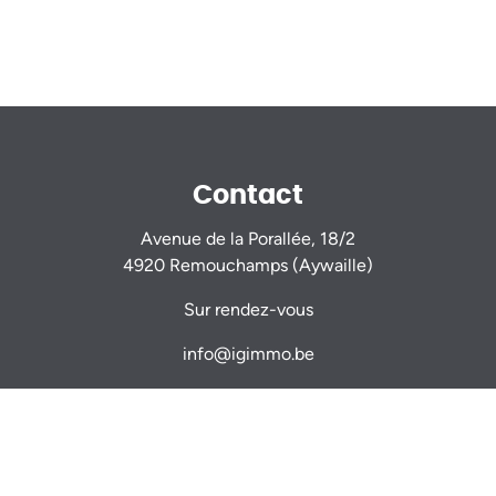
Contact
Avenue de la Porallée, 18/2
4920 Remouchamps (Aywaille)
Sur rendez-vous
info@igimmo.be
Nicolas GILLARD -
0470 944 944
Thomas VERDIN -
0479 467 714