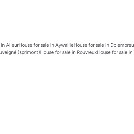
 in Alleur
House for sale in Aywaille
House for sale in Dolembre
ouveigné (sprimont)
House for sale in Rouvreux
House for sale in