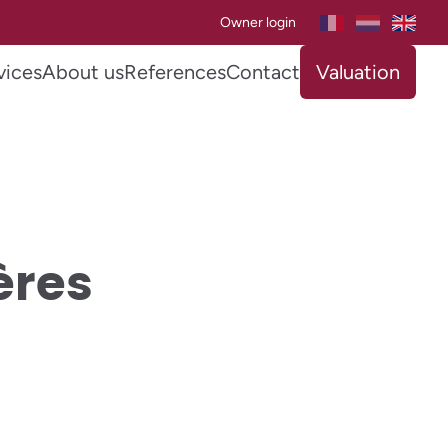
Owner login
vices
About us
References
Contact
Valuation
ères
SOLD