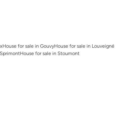
ux
House for sale in Gouvy
House for sale in Louveigné
 Sprimont
House for sale in Stoumont