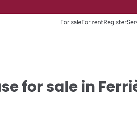
For sale
For rent
Register
Ser
se for sale in Ferri
SOLD