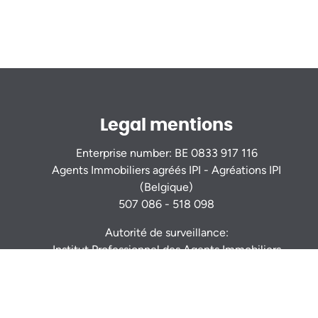
Legal mentions
Enterprise number: BE 0833 917 116
Agents Immobiliers agréés IPI - Agréations IPI
(Belgique)
507 086 - 518 098
Autorité de surveillance:
Institut Professionnel des Agents Immobiliers
Rue du Luxembourg 16b - 1000 Bruxelles -
www.ipi.be
Code déontologie
- RC professionnelle et
cautionnement via AXA Belgium S.A. : n° police