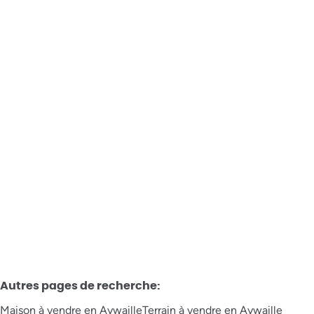
Remouchamps - à vendre - Maison 3 chambres
Avenue Marcellin La Garde 31, 4920 Aywaille
€ 130.000
3
1
177
m²
399
m²
Autres pages de recherche
:
Maison à vendre en Aywaille
Terrain à vendre en Aywaille