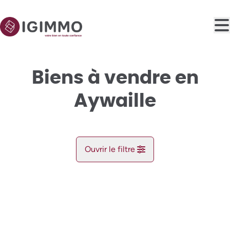
Aller au contenu principal
Biens à vendre en
Aywaille
Ouvrir le filtre
Commune
NOUVEAU
Aywaille (4920)
Remove
Vue de la carte