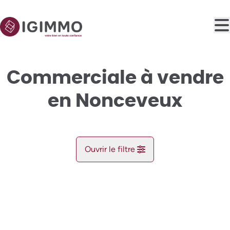
Aller au contenu principal
Commerciale à vendre
en Nonceveux
Ouvrir le filtre
Commune
NOUVEAU
Aywaille (4920)
Remove
Vue de la carte