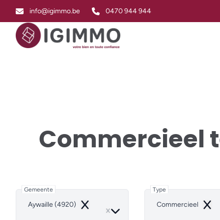
Ga naar hoofdinhoud
info@igimmo.be
0470 944 944
Commercieel 
Gemeente
Type
Aywaille (4920)
Commercieel
Remove
Remo