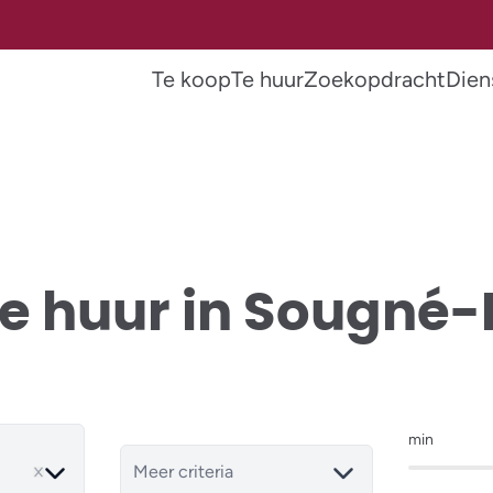
Te koop
Te huur
Zoekopdracht
Dien
te huur in Sougn
min
ve
Meer criteria