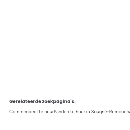
Avenue François Cornesse 17, 4920 Aywaille
€ 2.300 / maand
Gerelateerde zoekpagina's
:
Commercieel te huur
Panden te huur in Sougné-Remouc