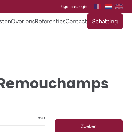
Eigenaarslogin
sten
Over ons
Referenties
Contact
Schatting
é-Remouchamps
max
Zoeken