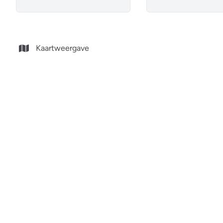
Kaartweergave
NIEUW
Commercieel