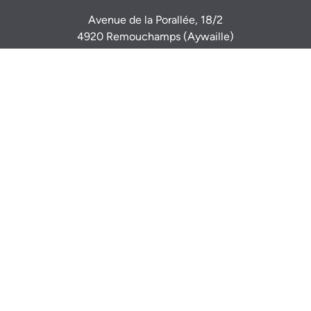
Avenue de la Porallée, 18/2
4920 Remouchamps (Aywaille)
Sur rendez-vous
info@igimmo.be
Nicolas GILLARD -
0470 944 944
Thomas VERDIN -
0479 467 714
Mentions légales
Ondernemingsnummer: BE 0833 917 116
Erkend vastgoedmakelaar-bemiddelaar BIV (België)
507 086 - 518 098
Toezichthoudende autoriteit:
Beroepsinstituut van Vastgoedmakelaars
Luxemburgstraat 16B - 1000 Brussel - www.biv.be
Onderhevig aan
de plichtenleer van de vastgoedmakelaar