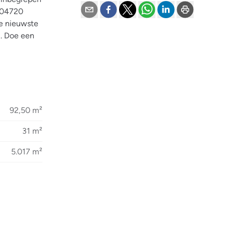
7004720
de nieuwste
). Doe een
92,50 m²
31 m²
5.017 m²