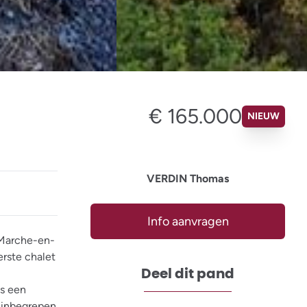
€ 165.000
NIEUW
VERDIN Thomas
Info aanvragen
 Marche-en-
erste chalet
Deel dit pand
s een
 (inbegrepen