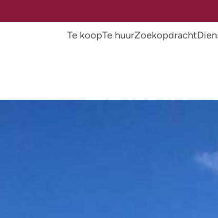
Te koop
Te huur
Zoekopdracht
Dien