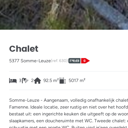
Chalet
5377 Somme-Leuze
(ref.
630
)
3
2
92.5
m²
5017
m²
Somme-Leuze - Aangenaam, volledig onafhankelijk chale
Famenne. Ideale locatie, zeer rustig en niet over het hoofd
bestaat uit: een ingerichte keuken die uitgeeft op de wo
slaapkamers, een doucheruimte met WC. Tweede chalet: 
schuurtje met een aparte WC. Buiten vind je'een overdekt