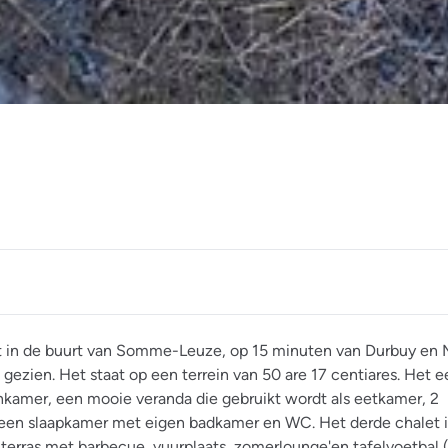
t in de buurt van Somme-Leuze, op 15 minuten van Durbuy en
 gezien. Het staat op een terrein van 50 are 17 centiares. Het e
onkamer, een mooie veranda die gebruikt wordt als eetkamer, 2
een slaapkamer met eigen badkamer en WC. Het derde chalet i
 terras met barbecue, vuurplaats, zomerlounge'en tafelvoetbal