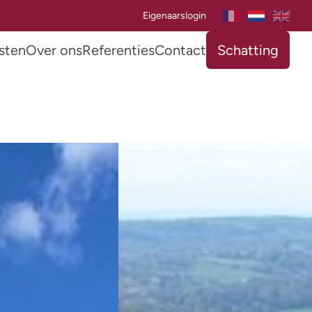
Eigenaarslogin
sten
Over ons
Referenties
Contact
Schatting