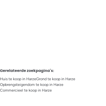
Huis
Avenue Marcellin La Garde 31, 4920 Aywaille
€ 130.000
3
1
177
m²
399
m²
Gerelateerde zoekpagina's
:
Huis te koop in Harze
Grond te koop in Harze
Opbrengsteigendom te koop in Harze
Commercieel te koop in Harze