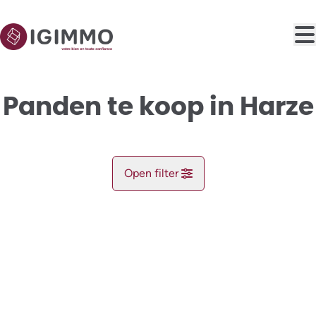
Ga naar hoofdinhoud
Panden te koop in Harze
Open filter
Gemeente
NIEUW
Aywaille (4920)
Remove
Kaartweergave
Type
Zoekopdracht
Sorteer op