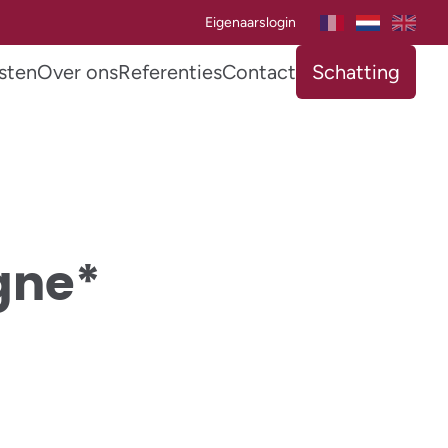
Eigenaarslogin
sten
Over ons
Referenties
Contact
Schatting
igne*
VERKOCHT