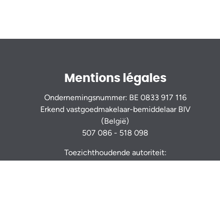
Mentions légales
Ondernemingsnummer: BE 0833 917 116
Erkend vastgoedmakelaar-bemiddelaar BIV
(België)
507 086 - 518 098
Toezichthoudende autoriteit:
Beroepsinstituut van Vastgoedmakelaars
Luxemburgstraat 16B - 1000 Brussel - www.biv.be
Onderhevig aan
de plichtenleer van de
vastgoedmakelaar
RC professionnelle et cautionnement via AXA