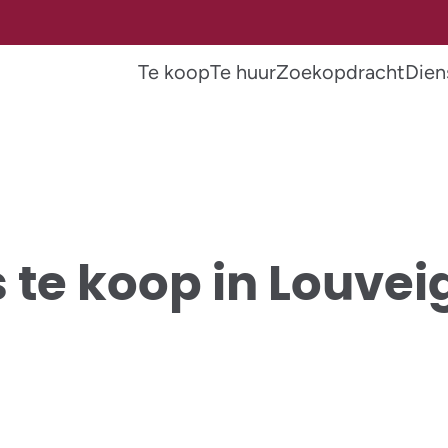
Te koop
Te huur
Zoekopdracht
Dien
 te koop in Louve
VERKOCHT