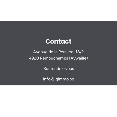
Contact
Avenue de la Porallée, 18/2
4920 Remouchamps (Aywaille)
Sur rendez-vous
info@igimmo.be
Nicolas GILLARD -
0470 944 944
Thomas VERDIN -
0479 467 714