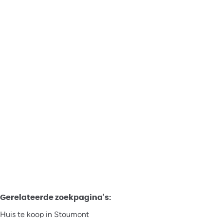
Huis
4987 Stoumont
Verkocht
2
1
92
m²
240
m²
Gerelateerde zoekpagina's
:
Huis te koop in Stoumont